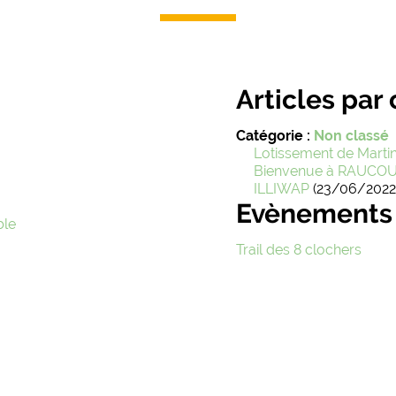
Articles par
Catégorie :
Non classé
Lotissement de Marti
Bienvenue à RAUCO
ILLIWAP
(23/06/2022
Evènements
ble
Trail des 8 clochers