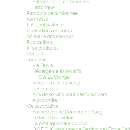
Entreprises et commerces
Historique
Parcours de randonnée
Kermesse
Salle polyvalente
Réalisations en cours
Annuaire des services
Publications
Infos pratiques
Contact
Tourisme
Via Fluvia
Hébergements locatifs
Gîte La Grange
Voies ferrées du Velay
Restaurants
Aire de service pour camping-cars
A proximité
Vie associative
Association de Donneur de Sang
Le tarot Raucoulois
La pétanque Raucouloise
O.G.E.C. (Organisme de Gestion de l’Ecole Cat